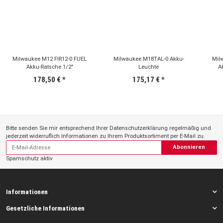
Milwaukee M12 FIR12-0 FUEL
Milwaukee M18TAL-0 Akku-
Mil
Akku-Ratsche 1/2"
Leuchte
A
178,50 €
*
175,17 €
*
Bitte senden Sie mir entsprechend Ihrer
Datenschutzerklärung
regelmäßig und
jederzeit widerruflich Informationen zu Ihrem Produktsortiment per E-Mail zu.
Abonnieren
Spamschutz aktiv
Informationen
Gesetzliche Informationen