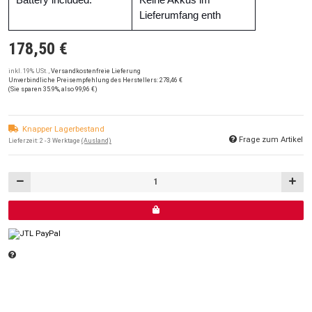
Lieferumfang enth
178,50 €
inkl. 19% USt. ,
Versandkostenfreie Lieferung
Unverbindliche Preisempfehlung des Herstellers
:
278,46 €
(Sie sparen
35.9%
, also
99,96 €
)
Knapper Lagerbestand
Frage zum Artikel
Lieferzeit:
2 - 3 Werktage
(Ausland)