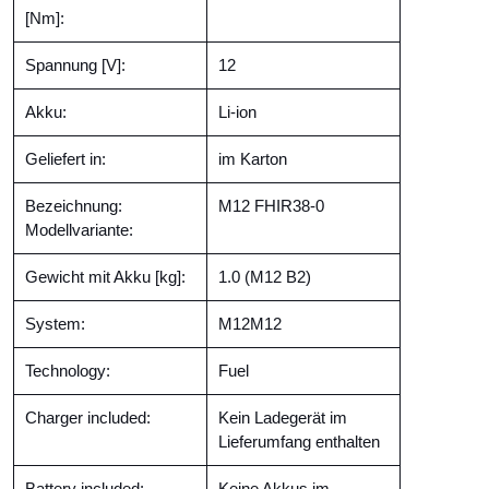
[Nm]:
Spannung [V]:
12
Akku:
Li-ion
Geliefert in:
im Karton
Bezeichnung:
M12 FHIR38-0
Modellvariante:
Gewicht mit Akku [kg]:
1.0 (M12 B2)
System:
M12M12
Technology:
Fuel
Charger included:
Kein Ladegerät im
Lieferumfang enthalten
Battery included:
Keine Akkus im