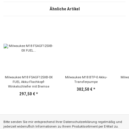
Ähnliche Artikel
Milwaukee M18 FSAGF125XB-0X
Milwaukee M18 BTP-0 Akku-
Milw
FUEL Akku-Flachkopf-
Transferpumpe
Winkelschleifer mit Bremse
302,50 €
*
297,50 €
*
Bitte senden Sie mir entsprechend Ihrer
Datenschutzerklärung
regelmäßig und
jederzeit widerruflich Informationen zu Ihrem Produktsortiment per E-Mail zu.