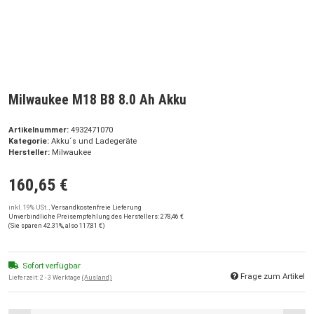
Milwaukee M18 B8 8.0 Ah Akku
Artikelnummer:
4932471070
Kategorie:
Akku´s und Ladegeräte
Hersteller:
Milwaukee
160,65 €
inkl. 19% USt. ,
Versandkostenfreie Lieferung
Unverbindliche Preisempfehlung des Herstellers
:
278,46 €
(Sie sparen
42.31%
, also
117,81 €
)
Sofort verfügbar
Frage zum Artikel
Lieferzeit:
2 - 3 Werktage
(Ausland)