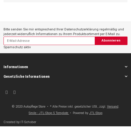
Bitte senden Sie mir entsprechend Ihrer
Datenschutzerklärung
regelmäßig und
jederzeit widerruflich Informationen zu Ihrem Produktsortiment per E-Mail zu.
Abonnieren
Spamschutz aktiv
Informationen
Gesetzliche Informationen
© 2020 Autopflege Store
• * Alle Preise inkl. gesetzlicher USt., zzgl.
Versand
.
Smile - JTL-Shop 5 Template
• Powered by
JTL-Shop
Created by
IT-Schober