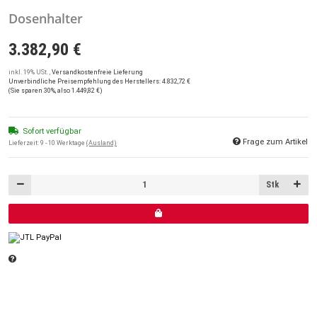
Dosenhalter
3.382,90 €
inkl. 19% USt. ,
Versandkostenfreie Lieferung
Unverbindliche Preisempfehlung des Herstellers
:
4.832,72 €
(Sie sparen
30%
, also
1.449,82 €
)
Sofort verfügbar
Frage zum Artikel
Lieferzeit:
9 - 10 Werktage
(Ausland)
Stk