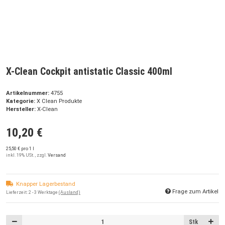
X-Clean Cockpit antistatic Classic 400ml
Artikelnummer:
4755
Kategorie:
X Clean Produkte
Hersteller:
X-Clean
10,20 €
25,50 € pro 1 l
inkl. 19% USt. , zzgl.
Versand
Knapper Lagerbestand
Frage zum Artikel
Lieferzeit:
2 - 3 Werktage
(Ausland)
Stk