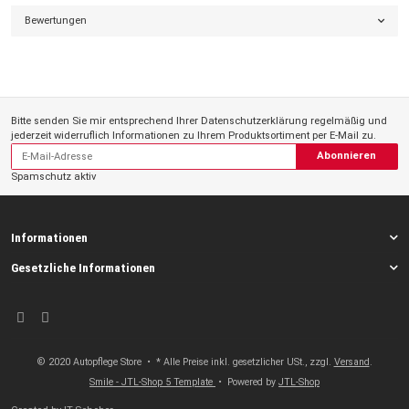
Bewertungen
Bitte senden Sie mir entsprechend Ihrer
Datenschutzerklärung
regelmäßig und
jederzeit widerruflich Informationen zu Ihrem Produktsortiment per E-Mail zu.
Abonnieren
Spamschutz aktiv
Informationen
Gesetzliche Informationen
© 2020 Autopflege Store
• * Alle Preise inkl. gesetzlicher USt., zzgl.
Versand
.
Smile - JTL-Shop 5 Template
• Powered by
JTL-Shop