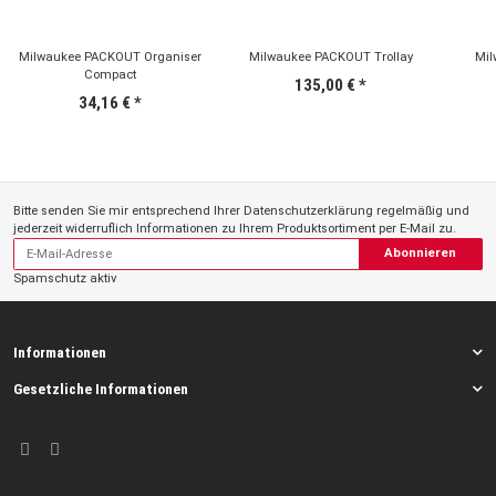
Milwaukee PACKOUT Organiser
Milwaukee PACKOUT Trollay
Mil
Compact
135,00 €
*
34,16 €
*
Bitte senden Sie mir entsprechend Ihrer
Datenschutzerklärung
regelmäßig und
jederzeit widerruflich Informationen zu Ihrem Produktsortiment per E-Mail zu.
Abonnieren
Spamschutz aktiv
Informationen
Gesetzliche Informationen