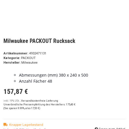
Milwaukee PACKOUT Rucksack
Artikelnummer:
4932471131
Kategorie:
PACKOUT
Hersteller:
Milwaukee
Abmessungen (mm) 380 x 240 x 500
Anzahl Fächer 48
157,87 €
inkl. 19% USt. ,
Versandkostenfreie Lieferung
Unverbindliche Preisempfehlung des Herstellers
:
175,40 €
(Sie sparen
9.99%
, also
17,53 €
)
Knapper Lagerbestand