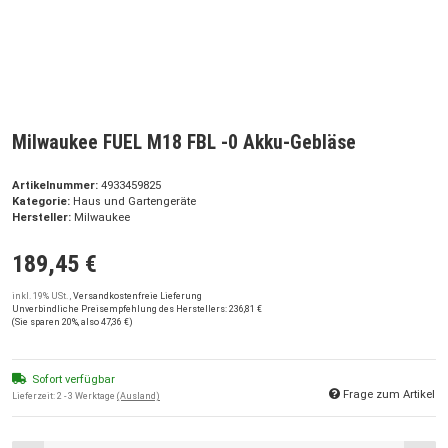
Milwaukee FUEL M18 FBL -0 Akku-Gebläse
Artikelnummer:
4933459825
Kategorie:
Haus und Gartengeräte
Hersteller:
Milwaukee
189,45 €
inkl. 19% USt. ,
Versandkostenfreie Lieferung
Unverbindliche Preisempfehlung des Herstellers
:
236,81 €
(Sie sparen
20%
, also
47,36 €
)
Sofort verfügbar
Frage zum Artikel
Lieferzeit:
2 - 3 Werktage
(Ausland)