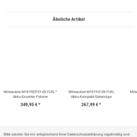
Ähnliche Artikel
Milwaukee M18 FROP21-0X FUEL™
Milwaukee M18 FHZ-0X FUEL
Mil
Akku-Exzenter Polierer
Akku-Kompakt-Säbelsäge
349,95 €
*
267,99 €
*
Bitte senden Sie mir entsprechend Ihrer
Datenschutzerklärung
regelmäßig und