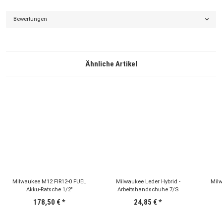
Bewertungen
Ähnliche Artikel
Milwaukee M12 FIR12-0 FUEL
Milwaukee Leder Hybrid -
Milw
Akku-Ratsche 1/2"
Arbeitshandschuhe 7/S
178,50 €
*
24,85 €
*